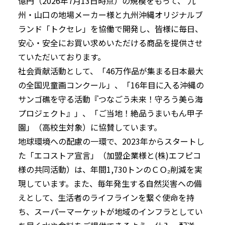
億円（2026年7月13日時点）の規模をもって、 九
州・山口の地場メーカー様と九州沖縄オリジナルブ
ランド「トクセレ」を協働で開発し、皆様に毎日、
安心・安全にお買い求めいただける商品を提供させ
ていただいております。
社会貢献活動として、「46万作品が集まる日本最大
の全国児童画コンクール」、「16年目に入る沖縄の
サンゴ礁を守る活動『つなごう未来！守ろう美ら海
プロジェクト』」、「ご当地！絶品うまいもん甲子
園」（高校生対象）に協賛しています。
地球環境への配慮の一環で、2023年からスタートし
た「エコストア宣言」（加盟企業様と(株)エフピコ
様の共同活動）は、年間1,730トンのＣＯ₂削減を実
現しています。また、毎年発生する自然災害への備
えとして、生活者のライフラインを繋ぐ使命を持
ち、スーパーマーケットが地域のインフラとしてい