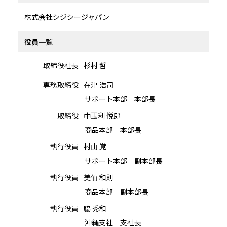
株式会社シジシージャパン
役員一覧
取締役社長
杉村 哲
専務取締役
在津 浩司
サポート本部 本部長
取締役
中玉利 悦郎
商品本部 本部長
執行役員
村山 覚
サポート本部 副本部長
執行役員
美仙 和則
商品本部 副本部長
執行役員
脇 秀和
沖縄支社 支社長